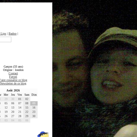
 Lips
|
Badoo
|
Garçon (33 ans)
Origine : london
Contact
Favori
Faire connaître ce blog
Newsletter de ce blog
Août 2026
r
Mer
Jeu
Ven
Sam
Dim
8
29
30
01
02
4
05
06
07
08
09
1
12
13
14
15
16
8
19
20
21
22
23
5
26
27
28
29
30
2
03
04
05
06