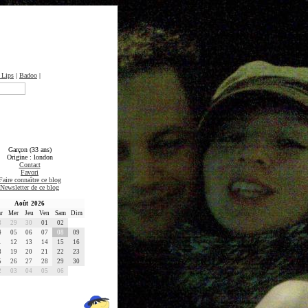
 Lips
|
Badoo
|
Garçon (33 ans)
Origine : london
Contact
Favori
Faire connaître ce blog
Newsletter de ce blog
Août 2026
r
Mer
Jeu
Ven
Sam
Dim
8
29
30
01
02
4
05
06
07
08
09
1
12
13
14
15
16
8
19
20
21
22
23
5
26
27
28
29
30
2
03
04
05
06