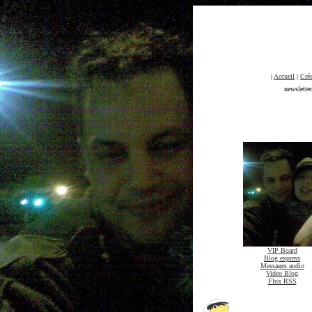
|
Accueil
|
Crée
newslette
VIP Board
Blog express
Messages audio
Video Blog
Flux RSS