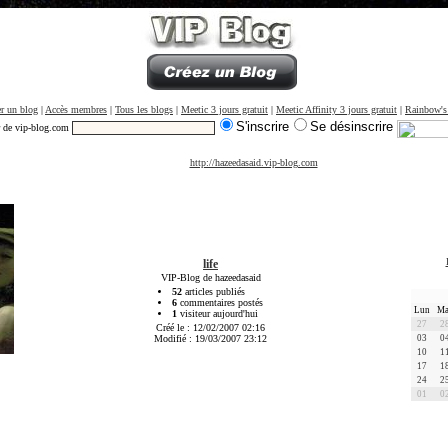
r un blog
|
Accès membres
|
Tous les blogs
|
Meetic 3 jours gratuit
|
Meetic Affinity 3 jours gratuit
|
Rainbow's
S'inscrire
Se désinscrire
r de vip-blog.com
http://hazeedasaid.vip-blog.com
life
VIP-Blog de hazeedasaid
52
articles publiés
6
commentaires postés
Lun
Ma
1
visiteur aujourd'hui
27
2
Créé le : 12/02/2007 02:16
Modifié : 19/03/2007 23:12
03
0
10
1
17
1
24
2
01
0