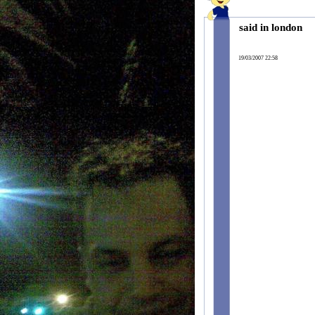
said in london
19/03/2007 22:58