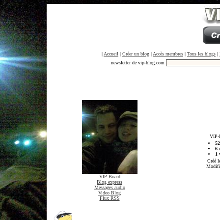
|
Accueil
|
Créer un blog
|
Accès membres
|
Tous les blogs
|
newsletter de vip-blog.com
VIP-
52
6
c
1
v
Créé l
Modifi
VIP Board
Blog express
Messages audio
Video Blog
Flux RSS