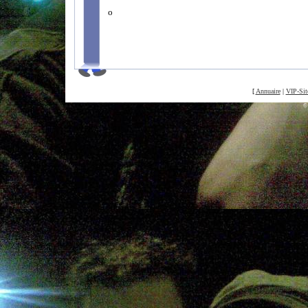
o
[
Annuaire
|
VIP-Sit
©