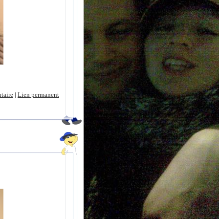
taire
|
Lien permanent