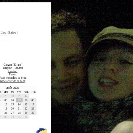
 Lips
|
Badoo
|
Garçon (33 ans)
Origine : london
Contact
Favori
Faire connaître ce blog
Newsletter de ce blog
Août 2026
r
Mer
Jeu
Ven
Sam
Dim
8
29
30
01
02
4
05
06
07
08
09
1
12
13
14
15
16
8
19
20
21
22
23
5
26
27
28
29
30
2
03
04
05
06