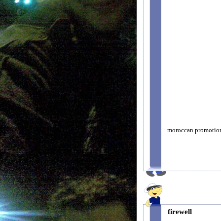
moroccan promotio
firewell