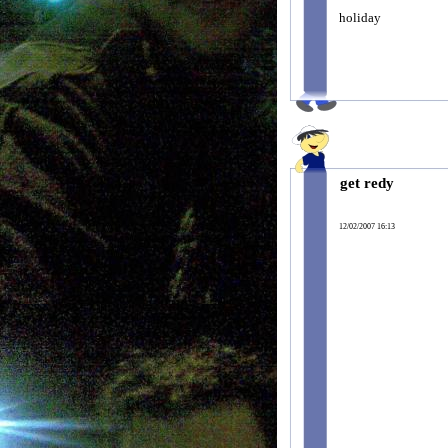
holiday
get redy
12/02/2007 16:13