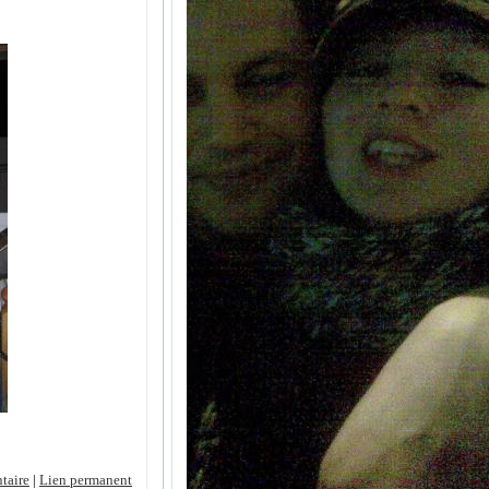
taire
|
Lien permanent