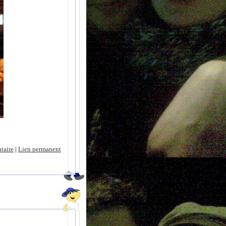
taire
|
Lien permanent