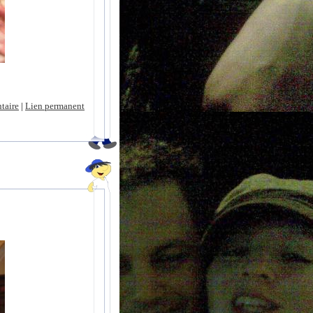
taire
|
Lien permanent