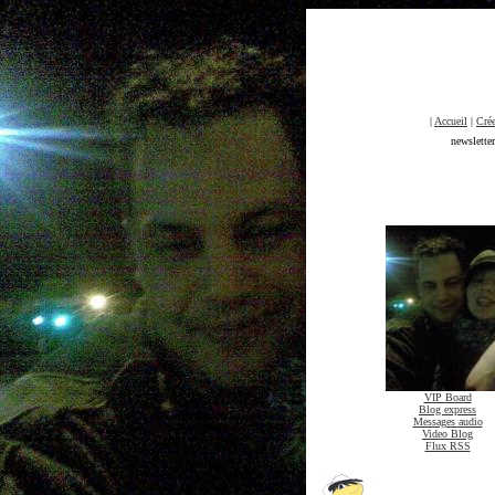
|
Accueil
|
Crée
newslette
VIP Board
Blog express
Messages audio
Video Blog
Flux RSS