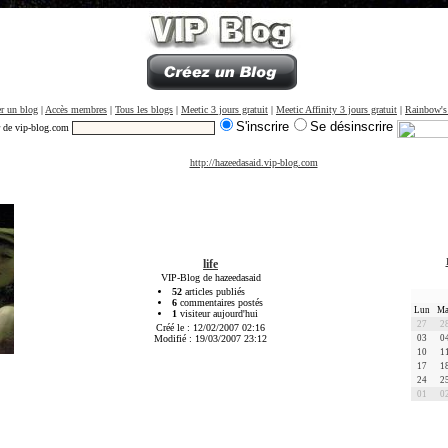
r un blog
|
Accès membres
|
Tous les blogs
|
Meetic 3 jours gratuit
|
Meetic Affinity 3 jours gratuit
|
Rainbow's
S'inscrire
Se désinscrire
r de vip-blog.com
http://hazeedasaid.vip-blog.com
life
VIP-Blog de hazeedasaid
52
articles publiés
6
commentaires postés
Lun
Ma
1
visiteur aujourd'hui
27
2
Créé le : 12/02/2007 02:16
Modifié : 19/03/2007 23:12
03
0
10
1
17
1
24
2
01
0