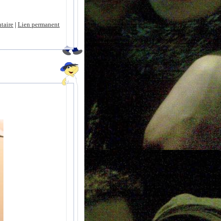
taire
|
Lien permanent